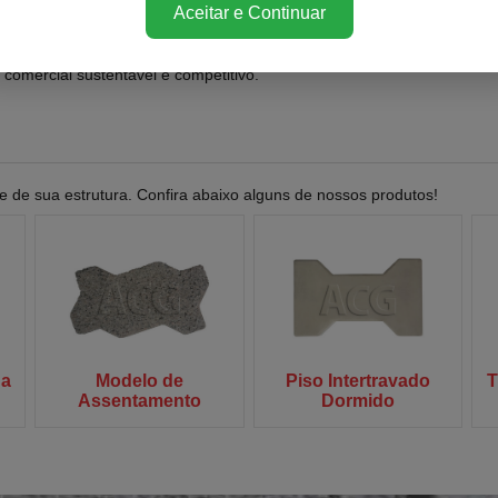
Aceitar e Continuar
ulamos a iniciativa, a criatividade e o crescimento contínuo do ca
as dimensões econômicas, sociais e ambientais.
mercial sustentável e competitivo.
 de sua estrutura. Confira abaixo alguns de nossos produtos!
na
Modelo de
Piso Intertravado
T
Assentamento
Dormido